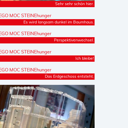
Sehr sehr schön hier.
Es wird langsam dunkel im Baumhaus.
Perspektivenwechsel.
Ich bleibe!
Das Erdgeschoss entsteht.