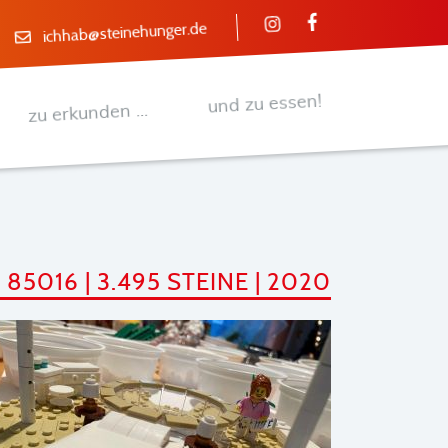
ichhab@steinehunger.de
und zu essen!
zu erkunden ...
85016 | 3.495 STEINE | 2020