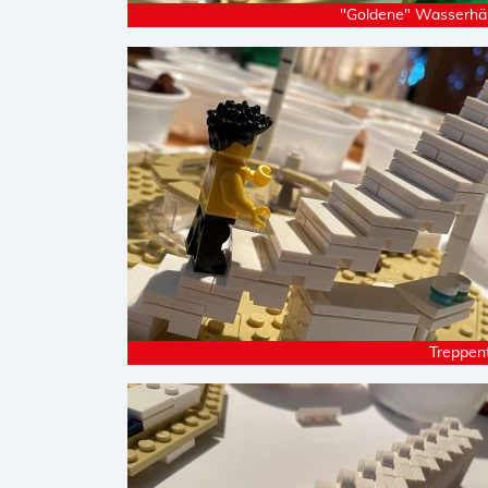
"Goldene" Wasserhä
Treppent