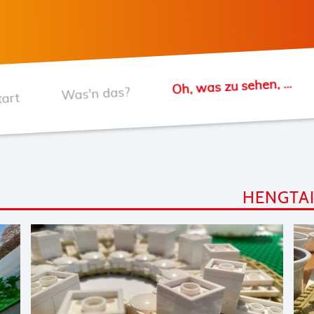
Oh, was zu sehen, ...
Was'n das?
tart
HENGTAI 