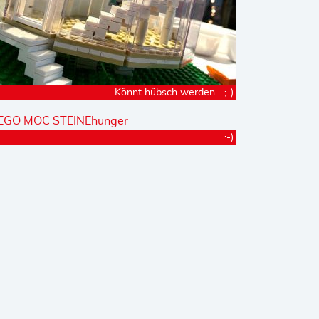
Könnt hübsch werden... ;-)
:-)