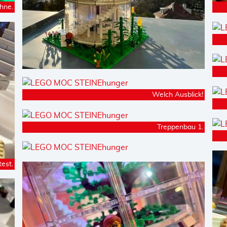
hne.
Welch Ausblick!
Treppenbau 1.
est.