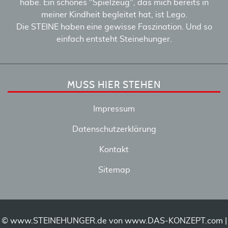
habe. Ein schönes "Spielzeug", das mich bereits in
meiner Kindheit begleitet hat, ist Lego.
Die STEINE haben eine gewisse Faszination. Und so
einfach entsteht Steinehunger.
MUSS HIER STEHEN
Impressum
Datenschutzerklärung
Kontakt
Sitemap
© www.STEINEHUNGER.de von
www.DAS-KONZEPT.com
|