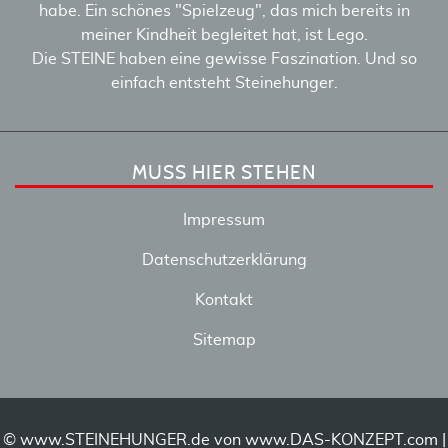
habe. Ein schönes "Spielzeug", das mich bereits in
meiner Kindheit begleitet hat, ist Lego.
Die STEINE haben eine gewisse Faszination. Und so
einfach entsteht Steinehunger.
MUSS HIER STEHEN
Impressum
Datenschutzerklärung
Kontakt
Sitemap
© www.STEINEHUNGER.de von
www.DAS-KONZEPT.com
|