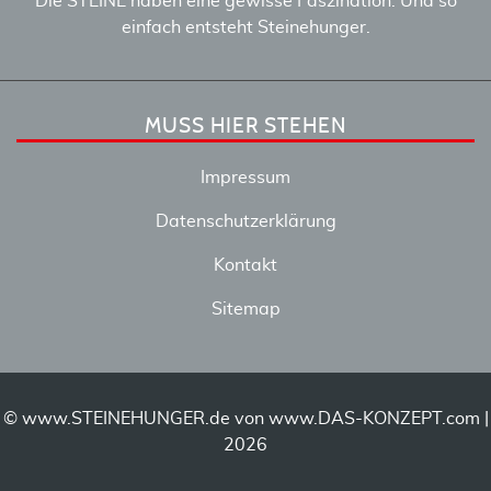
Die STEINE haben eine gewisse Faszination. Und so
einfach entsteht Steinehunger.
MUSS HIER STEHEN
Impressum
Datenschutzerklärung
Kontakt
Sitemap
© www.STEINEHUNGER.de von
www.DAS-KONZEPT.com
|
2026