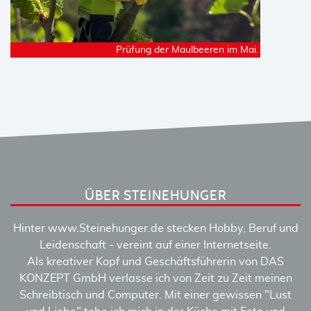
Prüfung der Maulbeeren im Mai.
ÜBER STEINEHUNGER
Hinter www.Steinehunger.de stecken Hobby, Beruf und
Leidenschaft - vereint auf einer Internetseite.
Als kreativer Kopf und Geschäftsführerin von DAS
KONZEPT GmbH verlasse ich von Zeit zu Zeit meinen
Schreibtisch und Computer. Mit einer gewissen "Lust