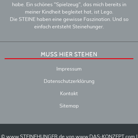
habe. Ein schönes "Spielzeug", das mich bereits in
meiner Kindheit begleitet hat, ist Lego.
Die STEINE haben eine gewisse Faszination. Und so
einfach entsteht Steinehunger.
MUSS HIER STEHEN
Impressum
Datenschutzerklärung
Kontakt
Sitemap
© www.STEINEHUNGER.de von
www.DAS-KONZEPT.com
|